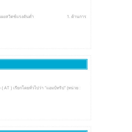
ดังนี้ 1. แผงสวิตช์แรงดันต่ำ 1. ด้านการ
T ) เรียกโดยทั่วไปว่า “แอมป์ทริป” (หน่วย :