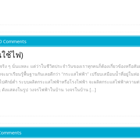
0 Comments
นใช้ไฟ)
ริง ๆ นั่นแหละ แต่ว่าในชีวิตประจำวันของเราทุกคนก็ต้องเกี่ยวข้องหรือสัมผัสกั
จึงจะมาเรียนรู้พื้นฐานกันเลยดีกว่า “กระแสไฟฟ้า” เปรียบเสมือนน้ำที่อยู่ใ
กย์สูงไปศักย์ต่ำ ระบบผลิตกระแสไฟฟ้าหรือโรงไฟฟ้า จะผลิตกระแสไฟฟ้าความต
ๆ ดังแสดงในรูป วงจรไฟฟ้าในบ้าน วงจรในบ้าน […]
Comments